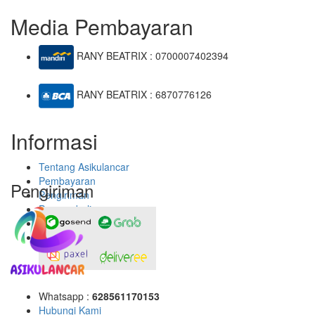
Media Pembayaran
RANY BEATRIX : 0700007402394
RANY BEATRIX : 6870776126
Informasi
Tentang Asikulancar
Pembayaran
Pengiriman
Pengiriman
Pengembalian
Konfirmasi Pembayaran
Whatsapp :
628561170153
Hubungi Kami