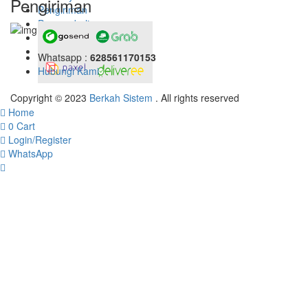
Pengiriman
Pengiriman
Pengembalian
Konfirmasi Pembayaran
Whatsapp :
628561170153
Hubungi Kami
Copyright © 2023
Berkah Sistem
. All rights reserved
Home
0
Cart
Login/Register
WhatsApp